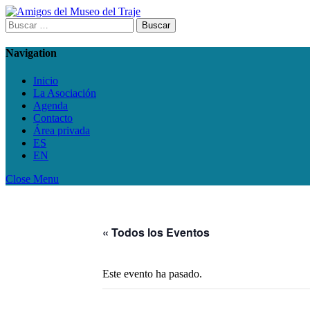
Skip
to
Buscar:
content
Navigation
Inicio
La Asociación
Agenda
Contacto
Área privada
ES
EN
Close Menu
« Todos los Eventos
Este evento ha pasado.