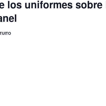
de los uniformes sobre
anel
TUITO