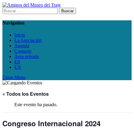
Skip
to
Buscar:
content
Navigation
Inicio
La Asociación
Agenda
Contacto
Área privada
ES
EN
Close Menu
« Todos los Eventos
Este evento ha pasado.
Congreso Internacional 2024